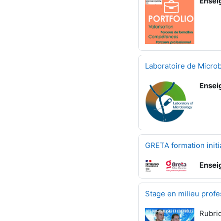
Ensei
Laboratoire de Microb
Ensei
GRETA formation init
Ensei
Stage en milieu prof
Rubriq