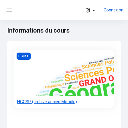
Passer au contenu principal
Connexion
Panneau latéral
Informations du cours
Image du cours HGGSP (archive ancien Moodle)
HGGSP
HGGSP (archive ancien Moodle)