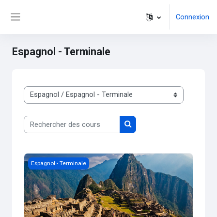
Passer au contenu principal
Connexion
Panneau latéral
Espagnol - Terminale
Catégories de cours
Rechercher des cours
Rechercher des cours
Image du cours Espagnol - Cours et activités de Terminale
Espagnol - Terminale