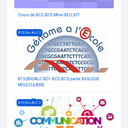
Cours de BC2-BC3 Mme BELLIOT
Image du cours BTS2BIOALC BC1-BC2-BC3 partie BIOLOG
BTS Bio ALC 2
BTS2BIOALC BC1-BC2-BC3 partie BIOLOGIE
MOLECULAIRE
Image du cours BTS2 BioALC _ Outils numériques et commun
BTS Bio ALC 2