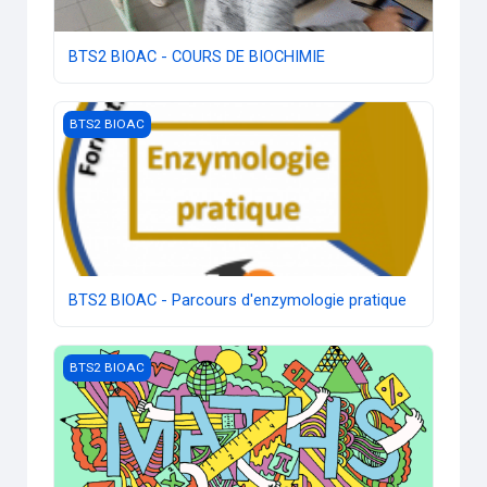
BTS2 BIOAC - COURS DE BIOCHIMIE
Image du cours BTS2 BIOAC - Parcours d'enzymologie prat
BTS2 BIOAC
BTS2 BIOAC - Parcours d'enzymologie pratique
Image du cours BTS2 BIOAC - Maths
BTS2 BIOAC